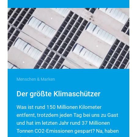
Menschen & Marken
Der größte Klimaschützer
Was ist rund 150 Millionen Kilometer
entfernt, trotzdem jeden Tag bei uns zu Gast
und hat im letzten Jahr rund 37 Millionen
Tonnen CO2-Emissionen gespart? Na, haben