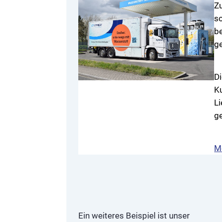
Z
so
b
g
Di
Ku
Li
ge
M
Ein weiteres Beispiel ist unser