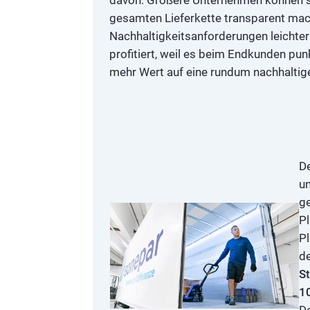
gesamten Lieferkette transparent mac
Nachhaltigkeitsanforderungen leichte
profitiert, weil es beim Endkunden pu
mehr Wert auf eine rundum nachhaltige
De
un
g
Pl
Pl
de
St
1
D