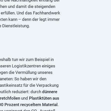
hen und damit die steigenden
r erfüllen. Und das Fachhandwerk
nkten kann – denn der legt immer
 Dienstleistung.
shalb tun wir zum Beispiel in
seren Logistikzentren einiges
egen die Vermüllung unseres
aneten: So haben wir den
astikeinsatz für die Verpackung
utlich reduziert: durch
dünnere
retchfolien
und
Plastiktüten aus
00 Prozent recyceltem Material
.
as verringert den CO₂-Ausstoß